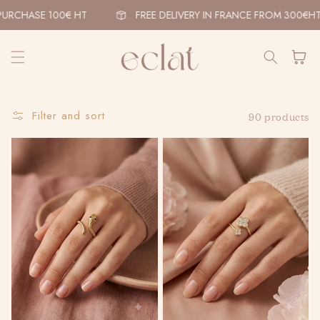
Skip to
RCHASE 100€ HT
FREE DELIVERY IN FRANCE FROM 300€HT
content
Cart
Filter and sort
90 products