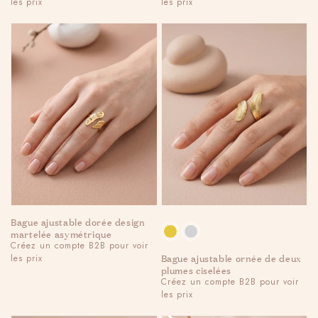
les prix
les prix
price
price
Bague ajustable dorée design
Couleur
martelée asymétrique
Regular
Créez un compte B2B pour voir
Bague ajustable ornée de deux
les prix
price
plumes ciselées
Regular
Créez un compte B2B pour voir
les prix
price