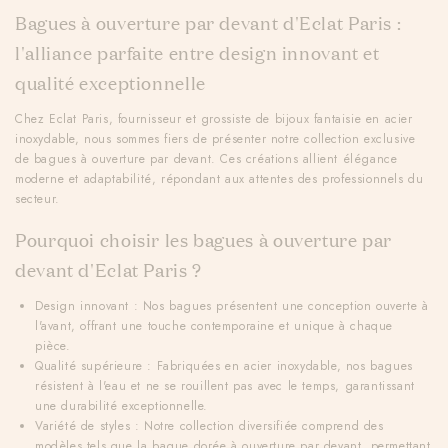
l
Bagues à ouverture par devant d'Eclat Paris :
e
c
l'alliance parfaite entre design innovant et
t
qualité exceptionnelle
i
o
Chez
Eclat Paris
, fournisseur et grossiste de bijoux fantaisie en acier
n
inoxydable, nous sommes fiers de présenter notre collection exclusive
:
de
bagues à ouverture par devant
. Ces créations allient élégance
moderne et adaptabilité, répondant aux attentes des professionnels du
secteur.
Pourquoi choisir les bagues à ouverture par
devant d'Eclat Paris ?
Design innovant
: Nos bagues présentent une conception ouverte à
l'avant, offrant une touche contemporaine et unique à chaque
pièce.
Qualité supérieure
: Fabriquées en acier inoxydable, nos bagues
résistent à l'eau et ne se rouillent pas avec le temps, garantissant
une durabilité exceptionnelle.
Variété de styles
: Notre collection diversifiée comprend des
modèles tels que la
bague dorée à ouverture par devant
, permettant