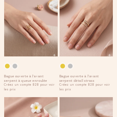
Couleur
Couleur
Bague ouverte à l'avant
Bague ouverte à l'avant
serpent à queue enroulée
serpent détail strass
Regular
Créez un compte B2B pour voir
Regular
Créez un compte B2B pour voir
les prix
les prix
price
price