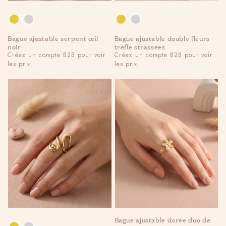
Couleur
Couleur
Bague ajustable serpent œil
Bague ajustable double fleurs
noir
trèfle strassées
Regular
Créez un compte B2B pour voir
Regular
Créez un compte B2B pour voir
les prix
les prix
price
price
Bague ajustable dorée duo de
Couleur