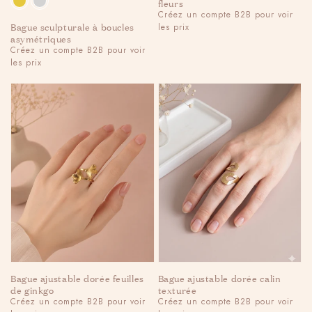
fleurs
Regular
Créez un compte B2B pour voir
Bague sculpturale à boucles
les prix
price
asymétriques
Regular
Créez un compte B2B pour voir
les prix
price
Bague ajustable dorée feuilles
Bague ajustable dorée calin
de ginkgo
texturée
Regular
Créez un compte B2B pour voir
Regular
Créez un compte B2B pour voir