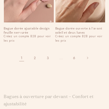
Bague dorée ajustable design
Bague dorée ouverte à l'avant
feuille nervurée
soleil et deux lunes
Regular
Créez un compte B2B pour voir
Regular
Créez un compte B2B pour voir
les prix
les prix
price
Login required
price
Log in to your account to add products to your
1
…
2
3
6
wishlist and view your previously saved items.
Login
C
Bagues à ouverture par devant – Confort et
o
ajustabilité
l