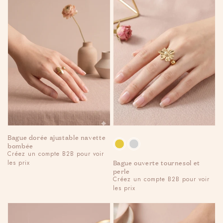
Bague dorée ajustable navette
Couleur
bombée
Regular
Créez un compte B2B pour voir
Bague ouverte tournesol et
les prix
price
perle
Regular
Créez un compte B2B pour voir
les prix
price