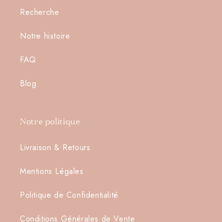
Recherche
Notre histoire
Connexion requise
FAQ
Connectez-vous à votre compte pour ajouter des
produits à votre liste de souhaits et afficher vos
Blog
articles précédemment enregistrés.
Se connecter
Notre politique
Livraison & Retours
Mentions Légales
Politique de Confidentialité
Conditions Générales de Vente