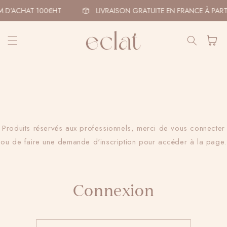
et
passer
M D’ACHAT 100€HT
LIVRAISON GRATUITE EN FRANCE À PART
au
contenu
Panier
Produits réservés aux professionnels, merci de vous connecter
ou de faire une demande d'inscription pour accéder à la page.
Connexion