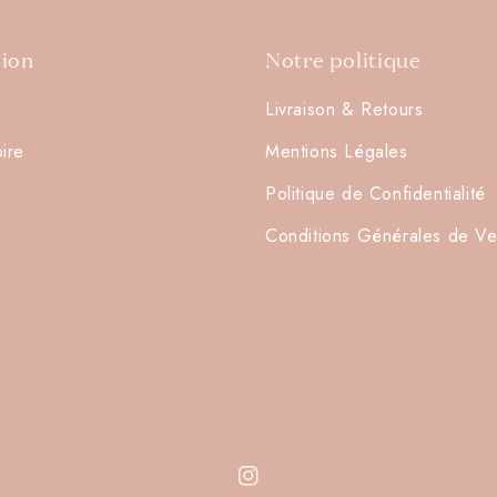
tion
Notre politique
Livraison & Retours
oire
Mentions Légales
Connexion requise
Politique de Confidentialité
Connectez-vous à votre compte pour ajouter des produits à
Conditions Générales de Ve
votre liste de souhaits et afficher vos articles précédemment
enregistrés.
Se connecter
Instagram