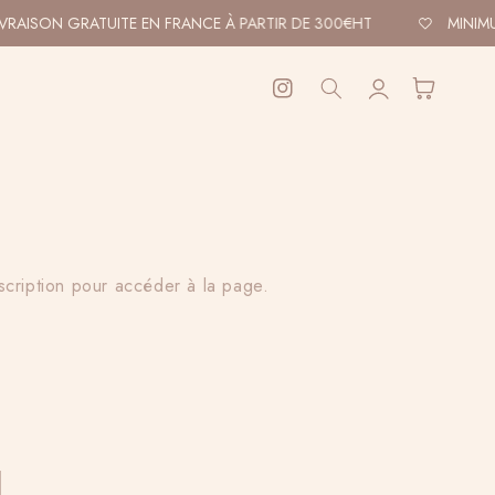
VRAISON GRATUITE EN FRANCE À PARTIR DE 300€HT
MINIMU
Connexion
Panier
Instagram
scription pour accéder à la page.