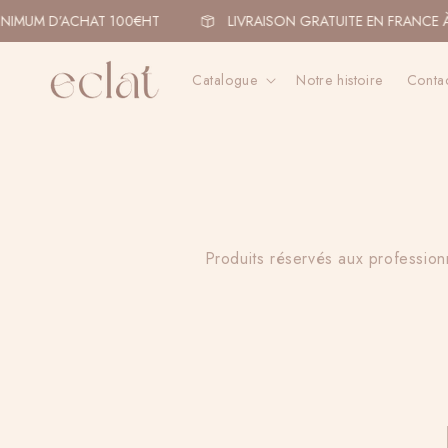
et
passer
NIMUM D’ACHAT 100€HT
LIVRAISON GRATUITE EN FRANCE À
au
contenu
Catalogue
Notre histoire
Conta
Produits réservés aux profession