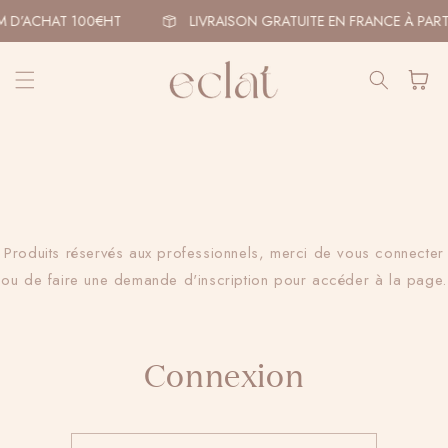
et
passer
M D’ACHAT 100€HT
LIVRAISON GRATUITE EN FRANCE À PART
au
contenu
Panier
Produits réservés aux professionnels, merci de vous connecter
ou de faire une demande d'inscription pour accéder à la page.
Connexion