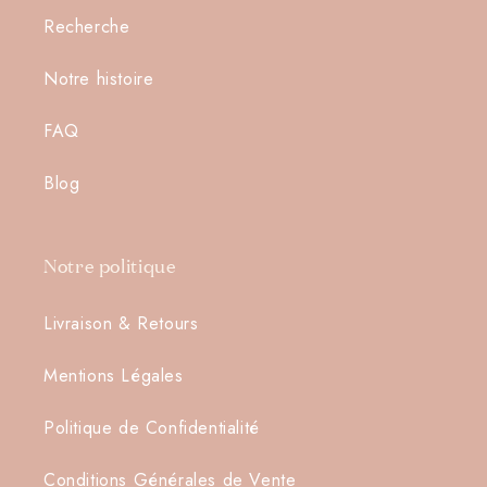
Recherche
Notre histoire
Connexion requise
FAQ
Connectez-vous à votre compte pour ajouter des
produits à votre liste de souhaits et afficher vos
Blog
articles précédemment enregistrés.
Se connecter
Notre politique
Livraison & Retours
Mentions Légales
Politique de Confidentialité
Conditions Générales de Vente