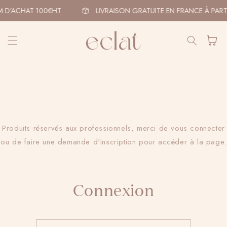
et
passer
 D’ACHAT 100€HT
LIVRAISON GRATUITE EN FRANCE À PART
au
contenu
Panier
Produits réservés aux professionnels, merci de vous connecter
ou de faire une demande d'inscription pour accéder à la page.
Connexion