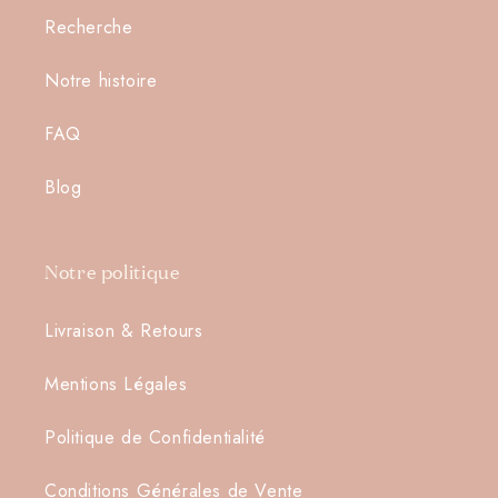
Recherche
Notre histoire
Connexion requise
FAQ
Connectez-vous à votre compte pour ajouter des
produits à votre liste de souhaits et afficher vos
Blog
articles précédemment enregistrés.
Se connecter
Notre politique
Livraison & Retours
Mentions Légales
Politique de Confidentialité
Conditions Générales de Vente