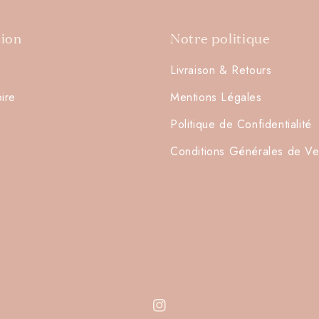
tion
Notre politique
Livraison & Retours
oire
Mentions Légales
Connexion requise
Politique de Confidentialité
Connectez-vous à votre compte pour ajouter des produits à
Conditions Générales de Ve
votre liste de souhaits et afficher vos articles précédemment
enregistrés.
Se connecter
Instagram