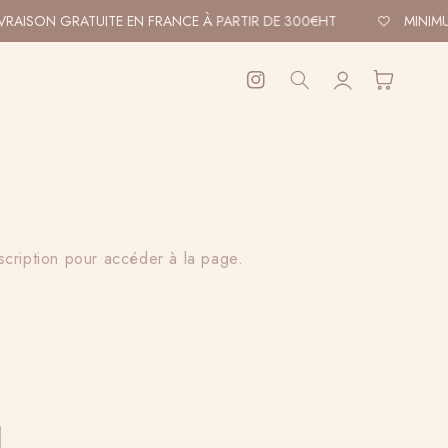
VRAISON GRATUITE EN FRANCE À PARTIR DE 300€HT
MINIMU
Connexion
Panier
Instagram
scription pour accéder à la page.