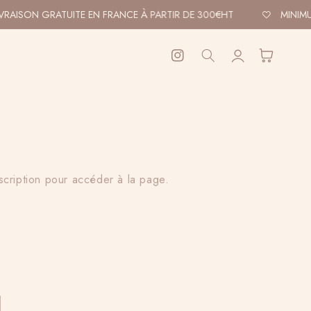
VRAISON GRATUITE EN FRANCE À PARTIR DE 300€HT
MINIMU
Connexion
Panier
Instagram
scription pour accéder à la page.