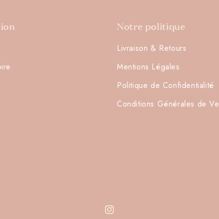
tion
Notre politique
Livraison & Retours
oire
Mentions Légales
Connexion requise
Politique de Confidentialité
Connectez-vous à votre compte pour ajouter des produits à
Conditions Générales de Ve
votre liste de souhaits et afficher vos articles précédemment
enregistrés.
Se connecter
Instagram