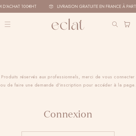
et
passer
 D’ACHAT 100€HT
LIVRAISON GRATUITE EN FRANCE À PART
au
contenu
Panier
Produits réservés aux professionnels, merci de vous connecter
ou de faire une demande d'inscription pour accéder à la page.
Connexion