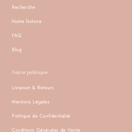
Recherche
Notre histoire
Connexion requise
FAQ
Connectez-vous à votre compte pour ajouter des
produits à votre liste de souhaits et afficher vos
Blog
articles précédemment enregistrés.
Se connecter
Notre politique
Livraison & Retours
Mentions Légales
Politique de Confidentialité
Conditions Générales de Vente