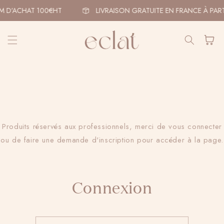
et
passer
M D’ACHAT 100€HT
LIVRAISON GRATUITE EN FRANCE À PART
au
contenu
Panier
Produits réservés aux professionnels, merci de vous connecter
ou de faire une demande d'inscription pour accéder à la page.
Connexion