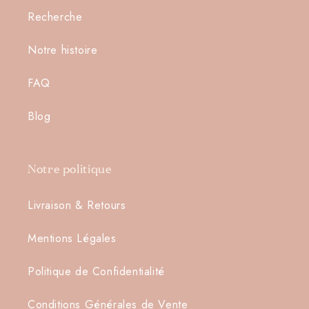
Recherche
Notre histoire
Connexion requise
FAQ
Connectez-vous à votre compte pour ajouter des
produits à votre liste de souhaits et afficher vos
Blog
articles précédemment enregistrés.
Se connecter
Notre politique
Livraison & Retours
Mentions Légales
Politique de Confidentialité
Conditions Générales de Vente