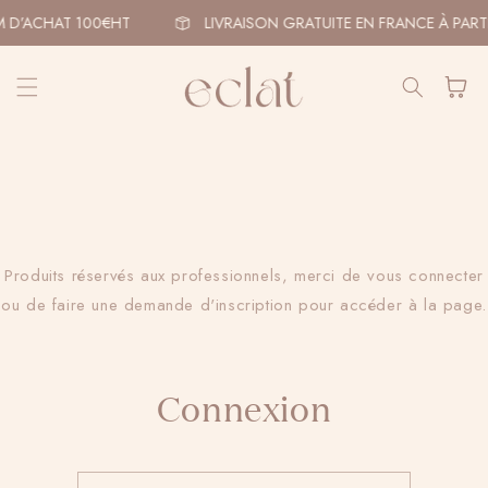
et
passer
 D’ACHAT 100€HT
LIVRAISON GRATUITE EN FRANCE À PART
au
contenu
Panier
Produits réservés aux professionnels, merci de vous connecter
ou de faire une demande d'inscription pour accéder à la page.
Connexion