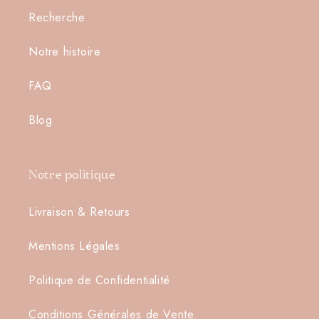
Recherche
Notre histoire
Connexion requise
FAQ
Connectez-vous à votre compte pour ajouter des
produits à votre liste de souhaits et afficher vos
Blog
articles précédemment enregistrés.
Se connecter
Notre politique
Livraison & Retours
Mentions Légales
Politique de Confidentialité
Conditions Générales de Vente